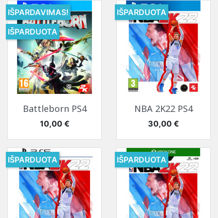
IŠPARDAVIMAS!
IŠPARDUOTA
IŠPARDUOTA
Battleborn PS4
NBA 2K22 PS4
Kaina
Kaina
10,00 €
30,00 €
IŠPARDUOTA
IŠPARDUOTA