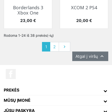
Borderlands 3
XCOM 2 PS4
Xbox One
Kaina
Kaina
23,00 €
20,00 €
Rodoma 1-24 iš 38 prekės(-ių)
Tęsti
1
2


Atgal į viršų
PREKĖS
MŪSŲ ĮMONĖ
JŪSŲ PASKYRA