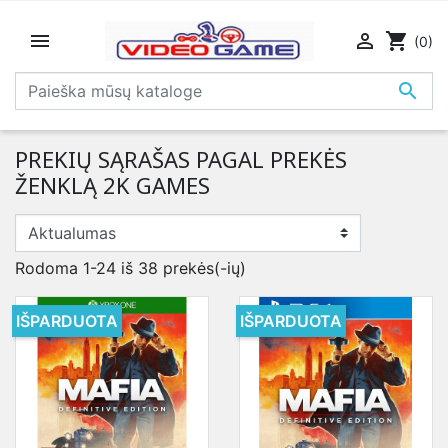


shopping_cart
(0)

PREKIŲ SĄRAŠAS PAGAL PREKĖS
ŽENKLĄ 2K GAMES
Rodoma 1-24 iš 38 prekės(-ių)
IŠPARDUOTA
IŠPARDUOTA