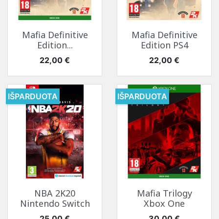
Mafia Definitive
Mafia Definitive
Edition...
Edition PS4
Kaina
Kaina
22,00 €
22,00 €
IŠPARDUOTA
IŠPARDUOTA
NBA 2K20
Mafia Trilogy
Nintendo Switch
Xbox One
Kaina
Kaina
25,00 €
30,00 €