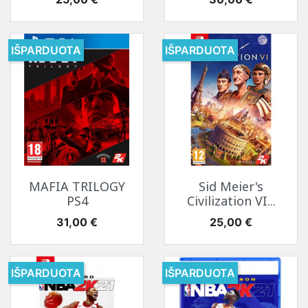
IŠPARDUOTA
IŠPARDUOTA
MAFIA TRILOGY
Sid Meier's
PS4
Civilization VI...
Kaina
Kaina
31,00 €
25,00 €
IŠPARDUOTA
IŠPARDUOTA