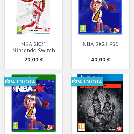
NBA 2K21
NBA 2K21 PS5
Nintendo Switch
Kaina
Kaina
20,00 €
40,00 €
IŠPARDUOTA
IŠPARDUOTA