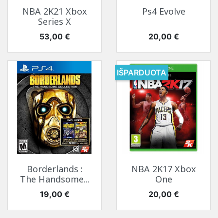
NBA 2K21 Xbox
Ps4 Evolve
Series X
Kaina
Kaina
53,00 €
20,00 €
IŠPARDUOTA
Borderlands :
NBA 2K17 Xbox
The Handsome...
One
Kaina
Kaina
19,00 €
20,00 €