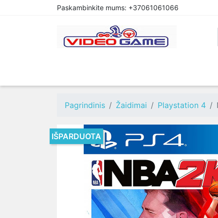
Paskambinkite mums:
+37061061066
PREORDER
PLAYSTATION 4
XBOX O
Pagrindinis
Žaidimai
Playstation 4
IŠPARDUOTA