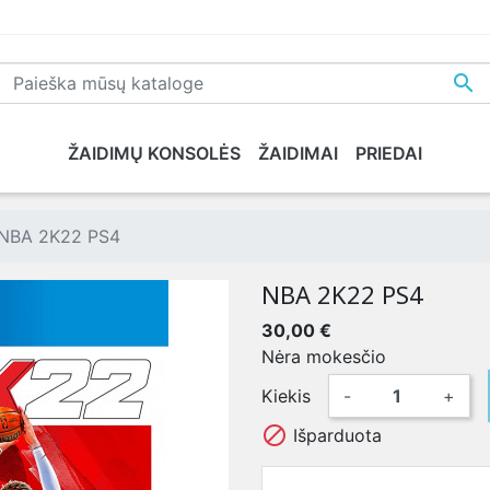

ŽAIDIMŲ KONSOLĖS
ŽAIDIMAI
PRIEDAI
NE
PLAYSTATION 5
XBOX SERIES X
NINTENDO
XB
NBA 2K22 PS4
NBA 2K22 PS4
30,00 €
Nėra mokesčio
Kiekis
-
+

Išparduota