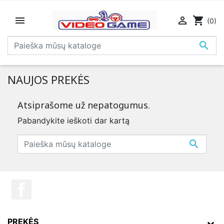


shopping_cart
(0)

NAUJOS PREKĖS
Atsiprašome už nepatogumus.
Pabandykite ieškoti dar kartą

PREKĖS