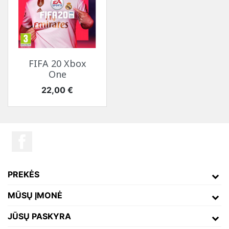
FIFA 20 Xbox
One
Kaina
22,00 €
PREKĖS
MŪSŲ ĮMONĖ
JŪSŲ PASKYRA