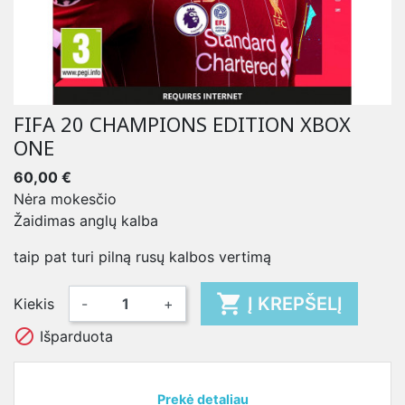
FIFA 20 CHAMPIONS EDITION XBOX
ONE
60,00 €
Nėra mokesčio
Žaidimas anglų kalba
taip pat turi pilną rusų kalbos vertimą

Į KREPŠELĮ
Kiekis
-
+

Išparduota
Prekė detaliau