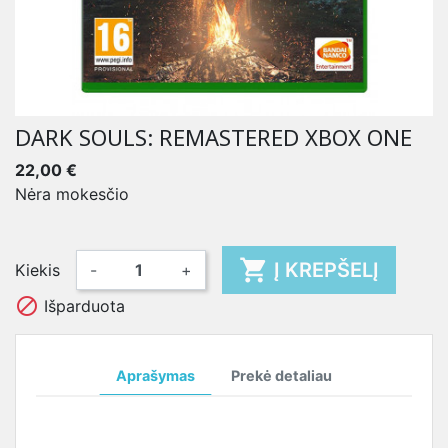
DARK SOULS: REMASTERED XBOX ONE
22,00 €
Nėra mokesčio

Į KREPŠELĮ
Kiekis
-
+

Išparduota
Aprašymas
Prekė detaliau