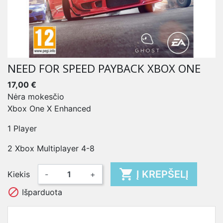
NEED FOR SPEED PAYBACK XBOX ONE
17,00 €
Nėra mokesčio
Xbox One X Enhanced
1 Player
2 Xbox Multiplayer 4-8

Į KREPŠELĮ
Kiekis
-
+

Išparduota