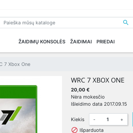

ŽAIDIMŲ KONSOLĖS
ŽAIDIMAI
PRIEDAI
NE
PLAYSTATION 5
XBOX SERIES X
NINTENDO
XB
 7 Xbox One
WRC 7 XBOX ONE
20,00 €
Nėra mokesčio
Išleidimo data 2017.09.15
Kiekis
-
+

Išparduota