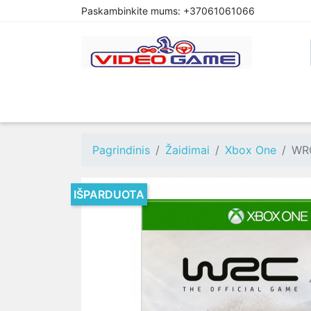
Paskambinkite mums:
+37061061066
PREORDER
PLAYSTATION 4
XBOX O
Pagrindinis
Žaidimai
Xbox One
WRC
IŠPARDUOTA