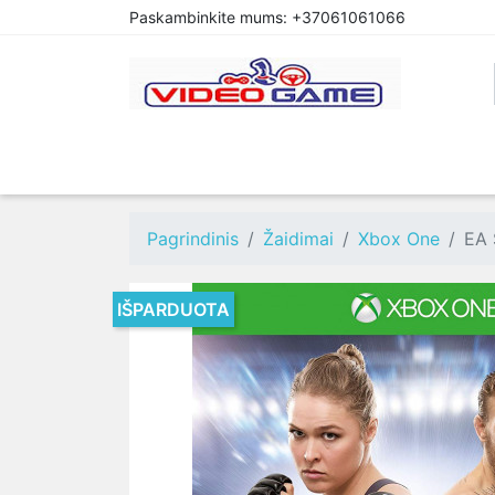
Paskambinkite mums:
+37061061066
PREORDER
PLAYSTATION 4
XBOX O
Pagrindinis
Žaidimai
Xbox One
EA 
IŠPARDUOTA