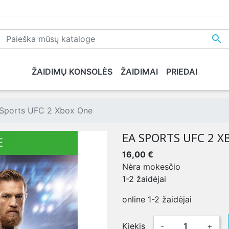

ŽAIDIMŲ KONSOLĖS
ŽAIDIMAI
PRIEDAI
NE
PLAYSTATION 5
XBOX SERIES X
NINTENDO
XB
Sports UFC 2 Xbox One
EA SPORTS UFC 2 X
16,00 €
Nėra mokesčio
1-2 žaidėjai
online 1-2 žaidėjai
Kiekis
-
+