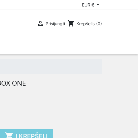
EUR €

shopping_cart
Prisijungti
Krepšelis
(0)
OX 360
PLAYSTATION 3
BOX ONE

Į KREPŠELĮ