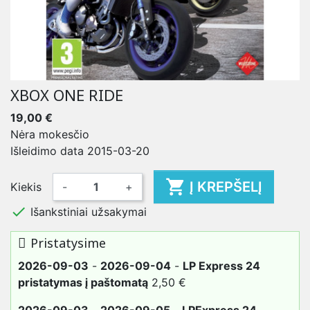
XBOX ONE RIDE
19,00 €
Nėra mokesčio
Išleidimo data 2015-03-20

Į KREPŠELĮ
Kiekis
-
+

Išankstiniai užsakymai
Pristatysime
2026-09-03
-
2026-09-04
-
LP Express 24
pristatymas į paštomatą
2,50 €
2026-09-03
-
2026-09-05
-
LPExpress 24