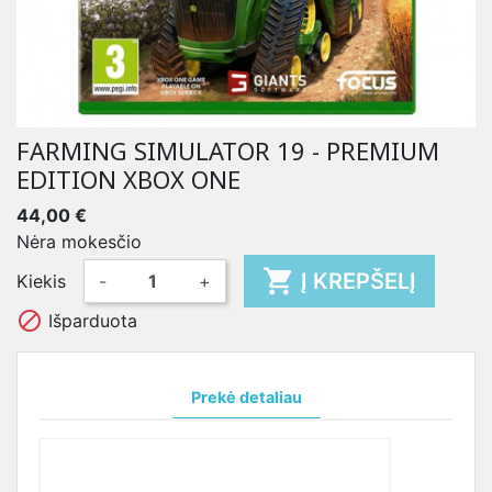
FARMING SIMULATOR 19 - PREMIUM
EDITION XBOX ONE
44,00 €
Nėra mokesčio

Į KREPŠELĮ
Kiekis
-
+

Išparduota
Prekė detaliau