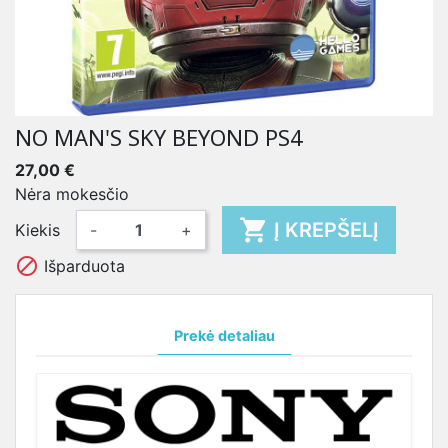
NO MAN'S SKY BEYOND PS4
27,00 €
Nėra mokesčio

Į KREPŠELĮ
Kiekis
-
+

Išparduota
Prekė detaliau