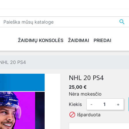

ŽAIDIMŲ KONSOLĖS
ŽAIDIMAI
PRIEDAI
NE
PLAYSTATION 5
XBOX SERIES X
NINTENDO
XB
NHL 20 PS4
NHL 20 PS4
25,00 €
Nėra mokesčio
Kiekis
-
+

Išparduota