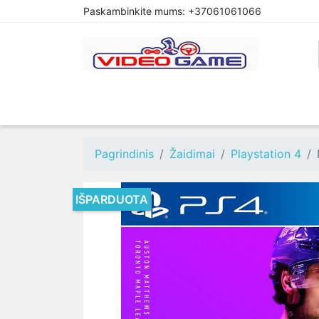
Paskambinkite mums:
+37061061066
PREORDER
PLAYSTATION 4
XBOX O
Pagrindinis
Žaidimai
Playstation 4
IŠPARDUOTA