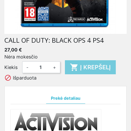
CALL OF DUTY: BLACK OPS 4 PS4
27,00 €
Nėra mokesčio

Į KREPŠELĮ
Kiekis
-
+

Išparduota
Prekė detaliau