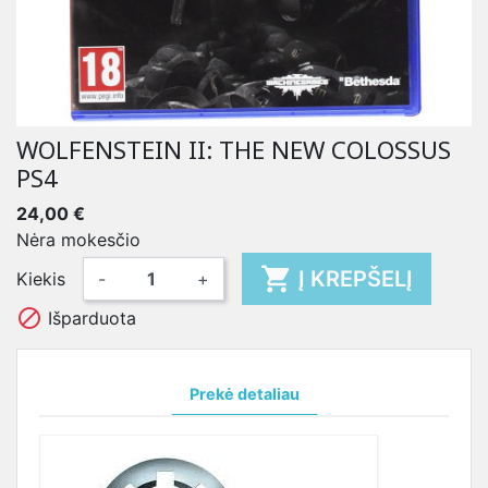
WOLFENSTEIN II: THE NEW COLOSSUS
PS4
24,00 €
Nėra mokesčio

Į KREPŠELĮ
Kiekis
-
+

Išparduota
Prekė detaliau