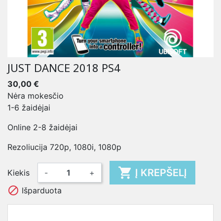
JUST DANCE 2018 PS4
30,00 €
Nėra mokesčio
1-6 žaidėjai
Online 2-8 žaidėjai
Rezoliucija 720p, 1080i, 1080p

Į KREPŠELĮ
Kiekis
-
+

Išparduota