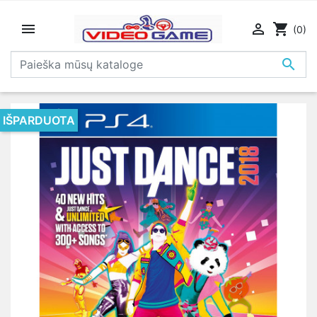


shopping_cart
(0)

IŠPARDUOTA