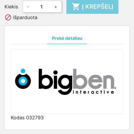

Į KREPŠELĮ
Kiekis
-
+

Išparduota
Prekė detaliau
Kodas
032793