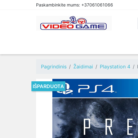
Paskambinkite mums:
+37061061066
PREORDER
PLAYSTATION 4
XBOX O
Pagrindinis
Žaidimai
Playstation 4
IŠPARDUOTA