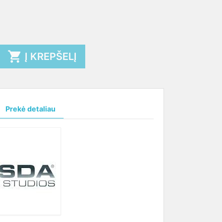

Į KREPŠELĮ
Prekė detaliau