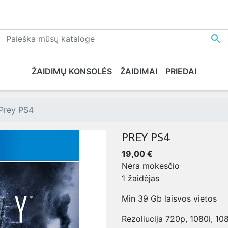

ŽAIDIMŲ KONSOLĖS
ŽAIDIMAI
PRIEDAI
NE
PLAYSTATION 5
XBOX SERIES X
NINTENDO
XB
Prey PS4
PREY PS4
19,00 €
Nėra mokesčio
1 žaidėjas
Min 39 Gb laisvos vietos
Rezoliucija 720p, 1080i, 10