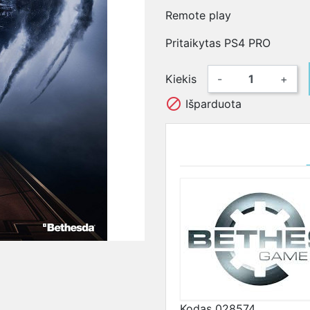
Remote play
Pritaikytas PS4 PRO
Kiekis
-
+

Išparduota
Kodas
028574