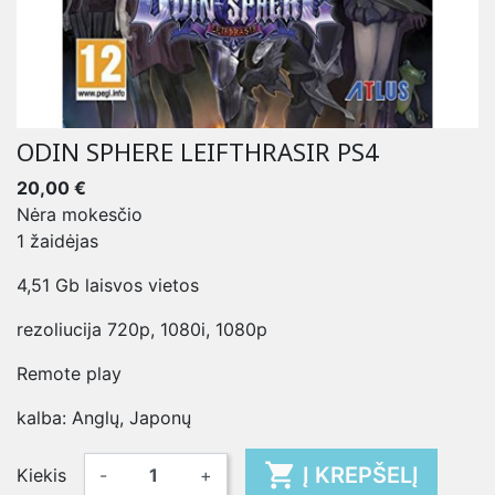
ODIN SPHERE LEIFTHRASIR PS4
20,00 €
Nėra mokesčio
1 žaidėjas
4,51 Gb laisvos vietos
rezoliucija 720p, 1080i, 1080p
Remote play
kalba: Anglų, Japonų

Į KREPŠELĮ
Kiekis
-
+