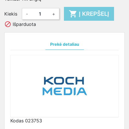

Į KREPŠELĮ
Kiekis
-
+

Išparduota
Prekė detaliau
Kodas
023753