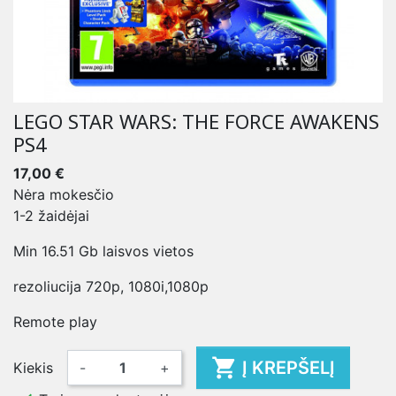
LEGO STAR WARS: THE FORCE AWAKENS
PS4
17,00 €
Nėra mokesčio
1-2 žaidėjai
Min 16.51 Gb laisvos vietos
rezoliucija 720p, 1080i,1080p
Remote play

Į KREPŠELĮ
Kiekis
-
+