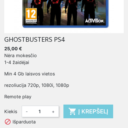
GHOSTBUSTERS PS4
25,00 €
Nėra mokesčio
1-4 žaidėjai
Min 4 Gb laisvos vietos
rezoliucija 720p, 1080i, 1080p
Remote play

Į KREPŠELĮ
Kiekis
-
+

Išparduota