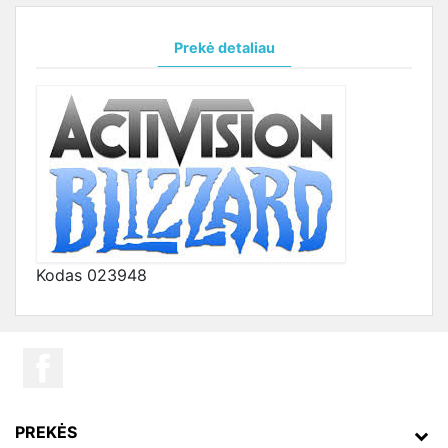
Prekė detaliau
Kodas
023948
PREKĖS