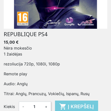
REPUBLIQUE PS4
15,00 €
Nėra mokesčio
1 žaidėjas
rezoliucija 720p, 1080i, 1080p
Remote play
Audio: Anglų
Titrai: Anglų, Prancuzų, Vokiečių, Ispanų, Rusų

Į KREPŠELĮ
Kiekis
-
+