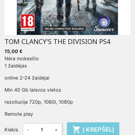
TOM CLANCY'S THE DIVISION PS4
15,00 €
Nėra mokesčio
1 žaidėjas
online 2-24 žaidėjai
Min 40 Gb laisvos vietos
rezoliucija 720p, 1080i, 1080p
Remote play

Į KREPŠELĮ
Kiekis
-
+