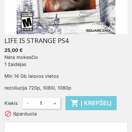
LIFE IS STRANGE PS4
25,00 €
Nėra mokesčio
1 žaidėjas
Min 14 Gb laisvos vietos
rezoliucija 720p, 1080i, 1080p

Į KREPŠELĮ
Kiekis
-
+

Išparduota