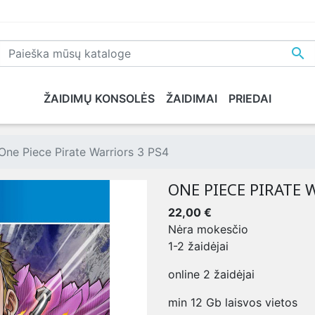

ŽAIDIMŲ KONSOLĖS
ŽAIDIMAI
PRIEDAI
NE
PLAYSTATION 5
XBOX SERIES X
NINTENDO
XB
One Piece Pirate Warriors 3 PS4
ONE PIECE PIRATE 
22,00 €
Nėra mokesčio
1-2 žaidėjai
online 2 žaidėjai
min 12 Gb laisvos vietos