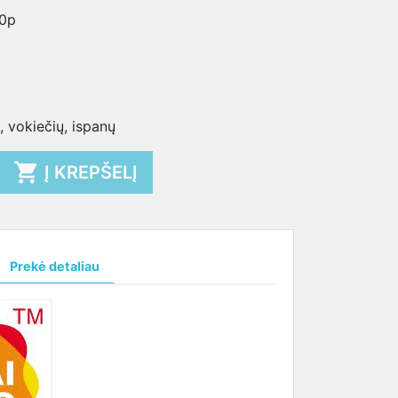
80p
ų, vokiečių, ispanų

Į KREPŠELĮ
Prekė detaliau