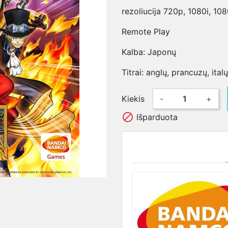
rezoliucija 720p, 1080i, 10
Remote Play
Kalba: Japonų
Titrai: anglų, prancuzų, ital
Kiekis
-
+

Išparduota