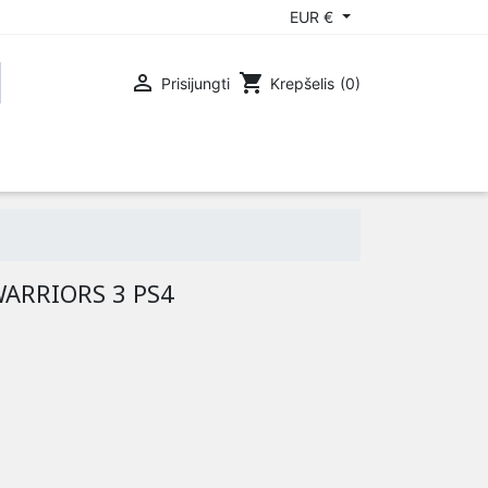
EUR €

shopping_cart
Prisijungti
Krepšelis
(0)
OX 360
PLAYSTATION 3
WARRIORS 3 PS4