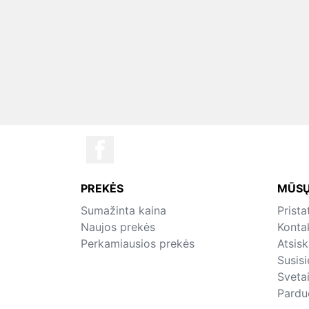
PREKĖS
MŪSŲ
Sumažinta kaina
Prist
Naujos prekės
Konta
Perkamiausios prekės
Atsis
Susis
Sveta
Pardu