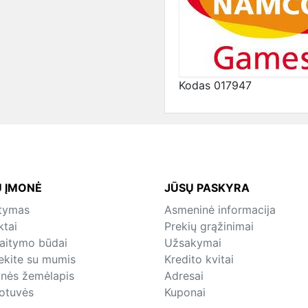
Kodas
017947
 ĮMONĖ
JŪSŲ PASKYRA
atymas
Asmeninė informacija
ktai
Prekių grąžinimai
kaitymo būdai
Užsakymai
iekite su mumis
Kredito kvitai
inės žemėlapis
Adresai
otuvės
Kuponai