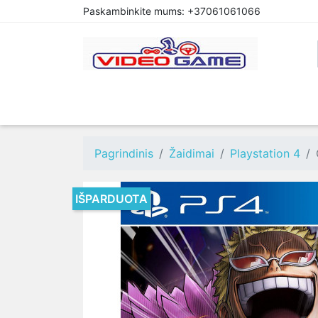
Paskambinkite mums:
+37061061066
PREORDER
PLAYSTATION 4
XBOX O
Pagrindinis
Žaidimai
Playstation 4
IŠPARDUOTA