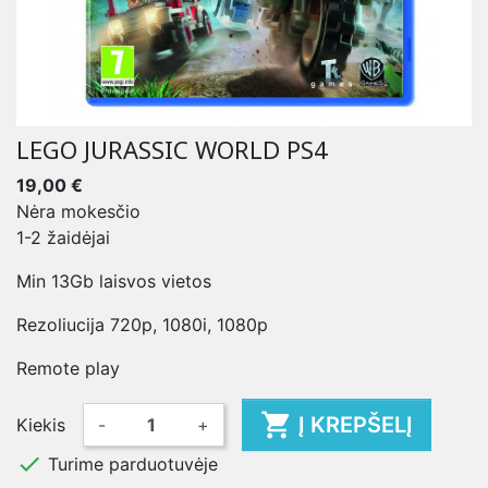
LEGO JURASSIC WORLD PS4
19,00 €
Nėra mokesčio
1-2 žaidėjai
Min 13Gb laisvos vietos
Rezoliucija 720p, 1080i, 1080p
Remote play

Į KREPŠELĮ
Kiekis
-
+

Turime parduotuvėje