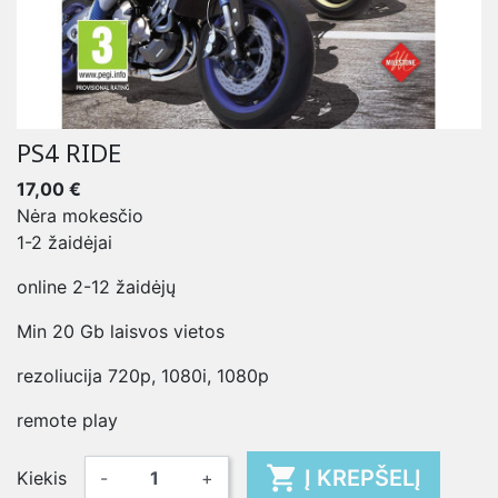
PS4 RIDE
17,00 €
Nėra mokesčio
1-2 žaidėjai
online 2-12 žaidėjų
Min 20 Gb laisvos vietos
rezoliucija 720p, 1080i, 1080p
remote play

Į KREPŠELĮ
Kiekis
-
+