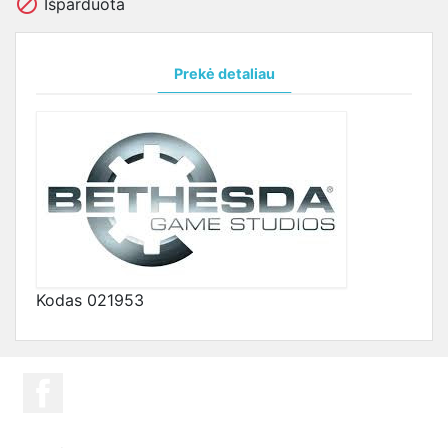

Išparduota
Prekė detaliau
Kodas
021953