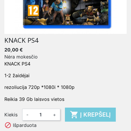
KNACK PS4
20,00 €
Nėra mokesčio
KNACK PS4
1-2 žaidėjai
rezoliucija 720p *1080i * 1080p
Reikia 39 Gb laisvos vietos

Į KREPŠELĮ
Kiekis
-
+

Išparduota