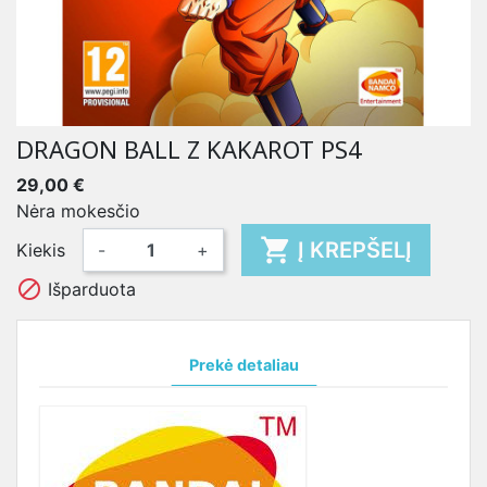
DRAGON BALL Z KAKAROT PS4
29,00 €
Nėra mokesčio

Į KREPŠELĮ
Kiekis
-
+

Išparduota
Prekė detaliau