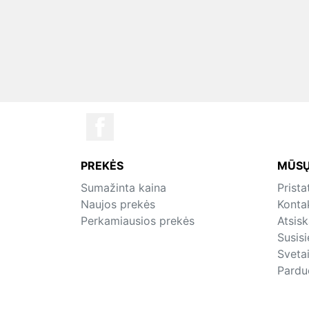
PREKĖS
MŪSŲ
Sumažinta kaina
Prist
Naujos prekės
Konta
Perkamiausios prekės
Atsis
Susis
Sveta
Pardu