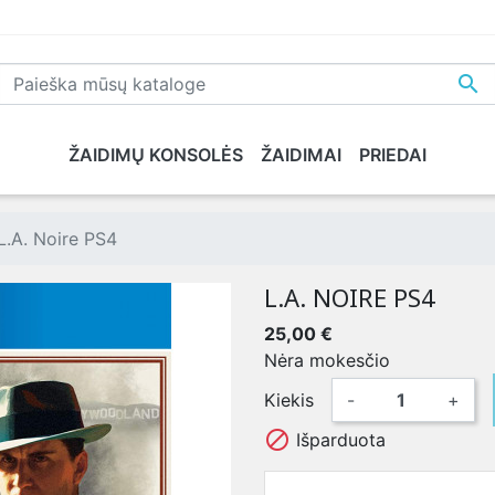

ŽAIDIMŲ KONSOLĖS
ŽAIDIMAI
PRIEDAI
NE
PLAYSTATION 5
XBOX SERIES X
NINTENDO
XB
L.A. Noire PS4
L.A. NOIRE PS4
25,00 €
Nėra mokesčio
Kiekis
-
+

Išparduota