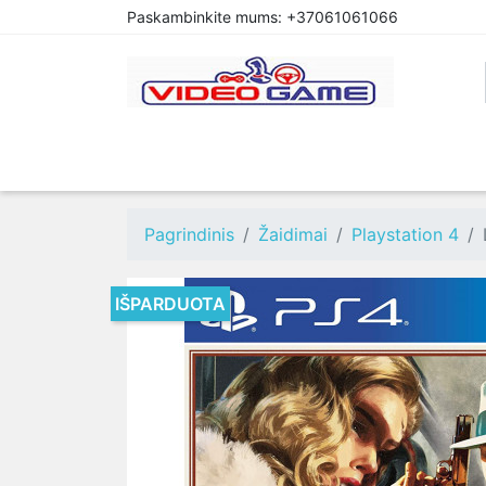
Paskambinkite mums:
+37061061066
PREORDER
PLAYSTATION 4
XBOX O
Pagrindinis
Žaidimai
Playstation 4
IŠPARDUOTA