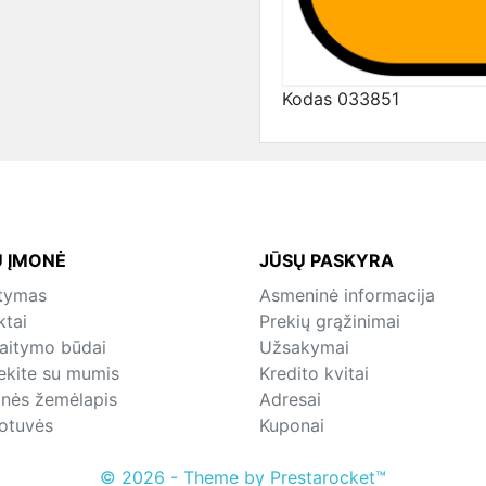
Kodas
033851
 ĮMONĖ
JŪSŲ PASKYRA
atymas
Asmeninė informacija
ktai
Prekių grąžinimai
kaitymo būdai
Užsakymai
iekite su mumis
Kredito kvitai
inės žemėlapis
Adresai
otuvės
Kuponai
© 2026 - Theme by Prestarocket™