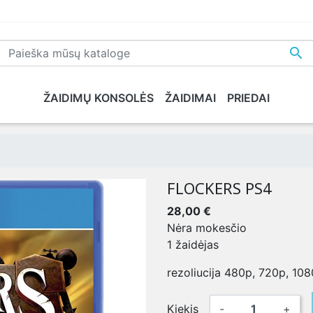

ŽAIDIMŲ KONSOLĖS
ŽAIDIMAI
PRIEDAI
NE
PLAYSTATION 5
XBOX SERIES X
NINTENDO
XB
FLOCKERS PS4
28,00 €
Nėra mokesčio
1 žaidėjas
rezoliucija 480p, 720p, 108
Kiekis
-
+