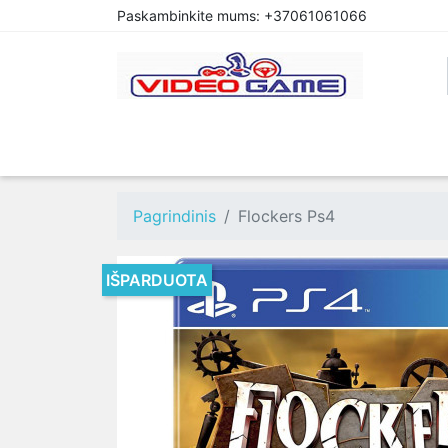
Paskambinkite mums:
+37061061066
PREORDER
PLAYSTATION 4
XBOX O
Pagrindinis
Flockers Ps4
IŠPARDUOTA