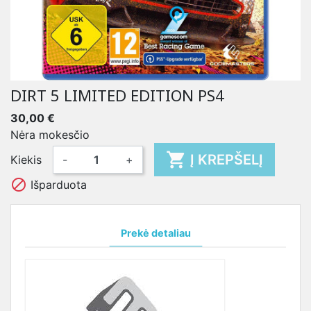
DIRT 5 LIMITED EDITION PS4
30,00 €
Nėra mokesčio

Į KREPŠELĮ
Kiekis
-
+

Išparduota
Prekė detaliau