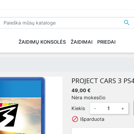

ŽAIDIMŲ KONSOLĖS
ŽAIDIMAI
PRIEDAI
NE
PLAYSTATION 5
XBOX SERIES X
NINTENDO
XB
PROJECT CARS 3 PS
49,00 €
Nėra mokesčio
Kiekis
-
+

Išparduota