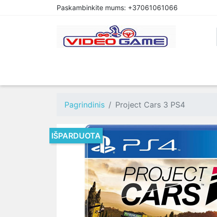
Paskambinkite mums:
+37061061066
PREORDER
PLAYSTATION 4
XBOX O
Pagrindinis
Project Cars 3 PS4
IŠPARDUOTA