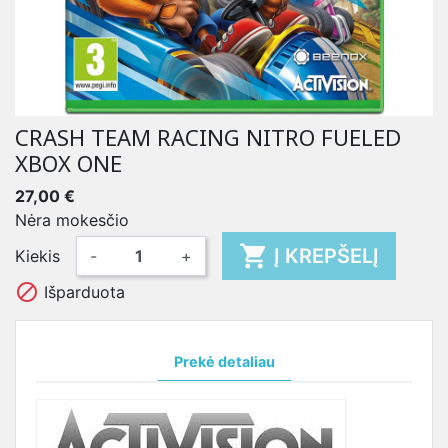
CRASH TEAM RACING NITRO FUELED
XBOX ONE
27,00 €
Nėra mokesčio

Į KREPŠELĮ
Kiekis
-
+

Išparduota
Prekė detaliau