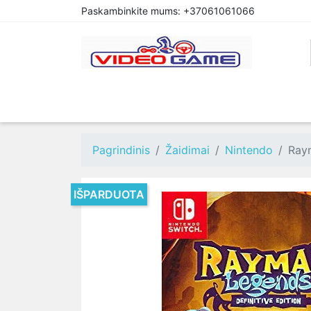
Paskambinkite mums:
+37061061066
PREORDER
PLAYSTATION 4
XBOX O
Pagrindinis
Žaidimai
Nintendo
Raym
IŠPARDUOTA