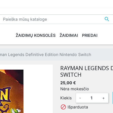

ŽAIDIMŲ KONSOLĖS
ŽAIDIMAI
PRIEDAI
NE
PLAYSTATION 5
XBOX SERIES X
NINTENDO
XB
an Legends Definitive Edition Nintendo Switch
RAYMAN LEGENDS D
SWITCH
25,00 €
Nėra mokesčio
Kiekis
-
+

Išparduota