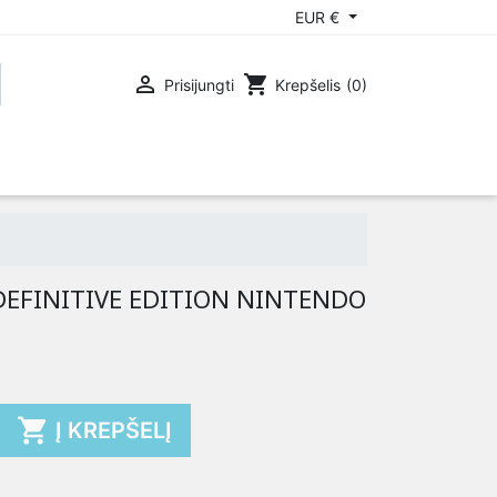
EUR €

shopping_cart
Prisijungti
Krepšelis
(0)
OX 360
PLAYSTATION 3
EFINITIVE EDITION NINTENDO

Į KREPŠELĮ