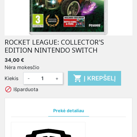
ROCKET LEAGUE: COLLECTOR'S
EDITION NINTENDO SWITCH
34,00 €
Nėra mokesčio

Į KREPŠELĮ
Kiekis
-
+

Išparduota
Prekė detaliau