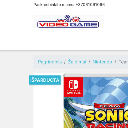
Paskambinkite mums:
+37061061066
PREORDER
PLAYSTATION 4
XBOX O
Pagrindinis
Žaidimai
Nintendo
Tea
IŠPARDUOTA