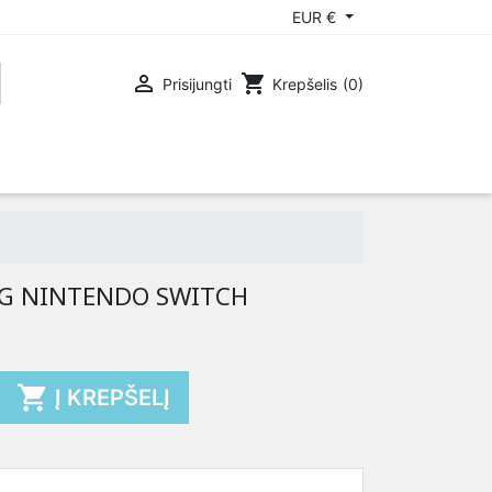
EUR €

shopping_cart
Prisijungti
Krepšelis
(0)
OX 360
PLAYSTATION 3
NG NINTENDO SWITCH

Į KREPŠELĮ