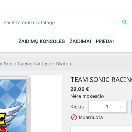

ŽAIDIMŲ KONSOLĖS
ŽAIDIMAI
PRIEDAI
NE
PLAYSTATION 5
XBOX SERIES X
NINTENDO
XB
m Sonic Racing Nintendo Switch
TEAM SONIC RACI
29,00 €
Nėra mokesčio
Kiekis
-
+

Išparduota