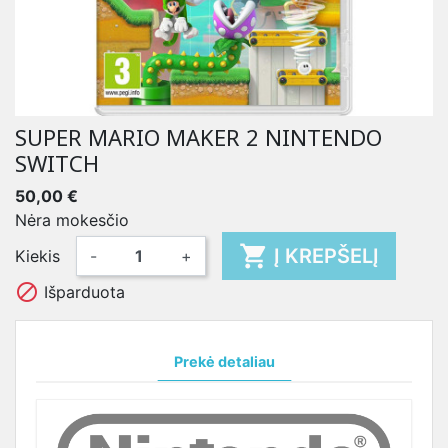
SUPER MARIO MAKER 2 NINTENDO
SWITCH
50,00 €
Nėra mokesčio

Į KREPŠELĮ
Kiekis
-
+

Išparduota
Prekė detaliau