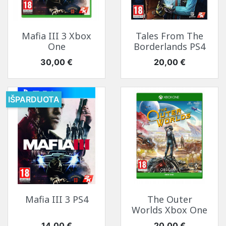
Mafia III 3 Xbox
Tales From The
One
Borderlands PS4
Kaina
Kaina
30,00 €
20,00 €
IŠPARDUOTA
Mafia III 3 PS4
The Outer
Worlds Xbox One
Kaina
Kaina
14,00 €
20,00 €