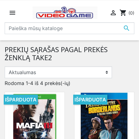


shopping_cart
(0)

PREKIŲ SĄRAŠAS PAGAL PREKĖS
ŽENKLĄ TAKE2
Rodoma 1-4 iš 4 prekės(-ių)
IŠPARDUOTA
IŠPARDUOTA